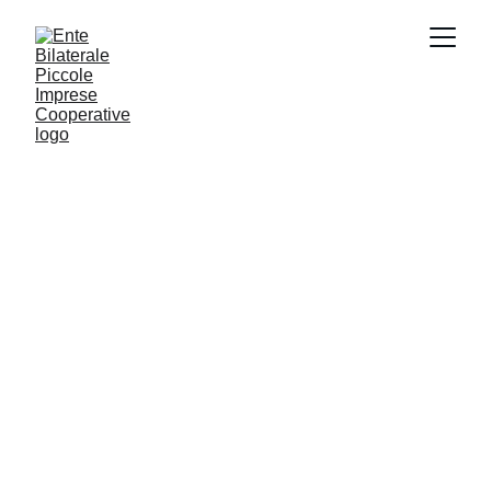
Collaborazione 
per il successo 
delle imprese
Sostegno per aziende e lavoratori in ogni 
situazione.